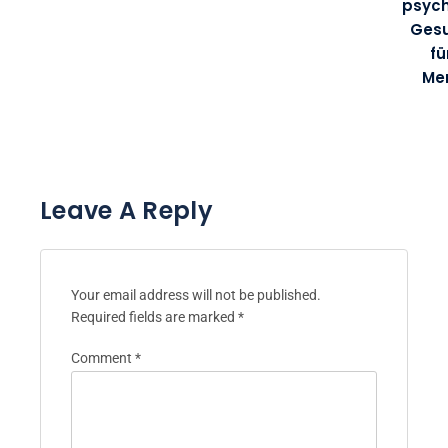
psyc
Gesu
fü
Me
Leave A Reply
Your email address will not be published.
Required fields are marked
*
Comment
*