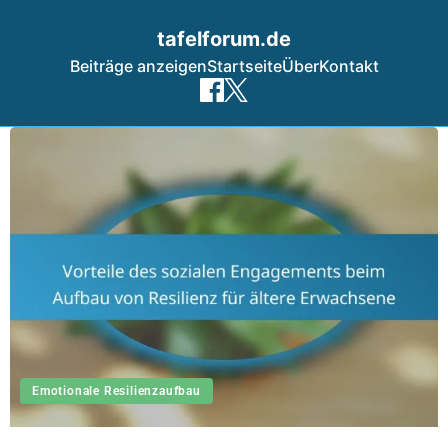
tafelforum.de
Beiträge anzeigen
Startseite
Über
Kontakt
Skip to content
Emotionale Resilienzaufbau